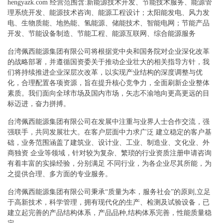
hengyazk.com 经营范围含:新能源技术开发、节能技术服务、能源管
理系统开发、能源技术咨询、能源工程设计；太阳能发电、风力发
电、生物质能、地热能、氢能源、储能技术、智能电网；节能产品
开发、节能设备制造、节能工程、能源互联网、综合能源服务
台湾佩西能源集团有限公司将根据党中央和国务院对企业深化改革
的战略部署，并遵循国资委关于推动企业壮大的相关指导方针，我
们将持续推进企业深层次改革，以实现产业结构的深度调整与优
化，合理配置各项资源，旨在提升核心竞争力，全面刷新企业整体
素质。我们面向全球市场及国内市场，矢志不渝地向更高更远的目
标迈进，奋力拼搏。
台湾佩西能源集团有限公司在发展中注重与业界人士合作交流，强
强联手，共同发展壮大。在客户层面中力求广泛 建立稳定的客户基
础，业务范围涵盖了建筑业、设计业、工业、制造业、文化业、外
商独资 企业等领域，针对较为复杂、繁琐的行业资质注册申请咨询
有着丰富的实操经验，分别满足 不同行业，为各企业尽其所能，为
之提供合理、多方面的专业服务。
台湾佩西能源集团有限公司秉承“质量为本，服务社会”的原则,立足
于高新技术，科学管理，拥有现代化的生产、检测及试验设备，已
建立起完善的产品结构体系，产品品种,结构体系完善，性能质量稳