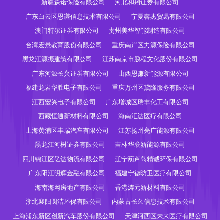
新疆森诺保险有限公司
河北和翔证券有限公司
广东白云区恩谦信息技术有限公司
宁夏睿杰贸易有限公司
澳门特尔证券有限公司
贵州美华智能制造有限公司
台湾宏景教育股份有限公司
重庆南岸区力源保险有限公司
黑龙江源振建筑有限公司
江苏南京市鹏程文化股份有限公司
广东河源长兴证券有限公司
山西恩谦新能源有限公司
福建龙岩华胜电子有限公司
重庆万州区黛隆服务有限公司
江西宏兴电子有限公司
广东增城区瑞丰化工有限公司
西藏恒通新材料有限公司
海南汇达医疗有限公司
上海黄浦区丰瑞汽车有限公司
江苏扬州亮广能源有限公司
黑龙江河树证券有限公司
吉林华联新能源有限公司
四川锦江区亿达物流有限公司
辽宁葫芦岛精诚环保有限公司
广东阳江明辉金融有限公司
福建宁德昉卫医疗有限公司
海南海网房地产有限公司
香港涛元新材料有限公司
湖北襄阳圆洁环保有限公司
内蒙古长久信息技术有限公司
上海浦东新区创新汽车股份有限公司
天津河西区未来医疗有限公司